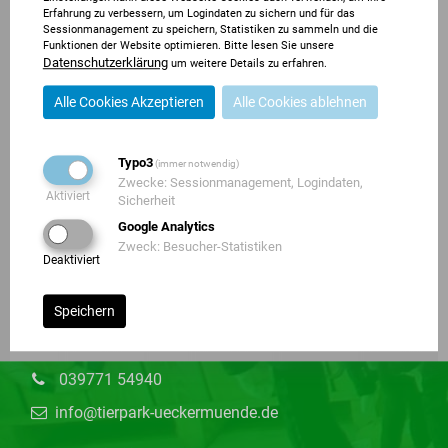
Erfahrung zu verbessern, um Logindaten zu sichern und für das
Sessionmanagement zu speichern, Statistiken zu sammeln und die
Funktionen der Website optimieren. Bitte lesen Sie unsere
Datenschutzerklärung
um weitere Details zu erfahren.
Alle Cookies Akzeptieren
Alle Cookies ablehnen
Typo3
(immer notwendig)
Zwecke: Sessionmanagement, Logindaten,
Aktiviert
Sicherheit
Google Analytics
Zweck: Besucher-Statistiken
Deaktiviert
Speichern
Chausseestr. 76,
17373 Ueckermünde
039771 54940
info@tierpark-ueckermuende.de