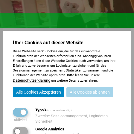
Über Cookies auf dieser Website
Diese Webseite setzt Cookies ein, die für das einwandfreie
Funktionieren der Webseiten erforderlich sind. Abhängig von Ihren
Einstellungen kann diese Webseite Cookies auch verwenden, um Ihre
Erfahrung zu verbessern, um Logindaten zu sichern und für das
Sessionmanagement zu speichern, Statistiken zu sammeln und die
Funktionen der Website optimieren. Bitte lesen Sie unsere
Datenschutzerklärung
um weitere Details zu erfahren.
Chausseestr. 76,
17373 Ueckermünde
Alle Cookies Akzeptieren
Alle Cookies ablehnen
039771 54940
Typo3
(immer notwendig)
info@tierpark-ueckermuende.de
Zwecke: Sessionmanagement, Logindaten,
Aktiviert
Sicherheit
FOLGEN SIE UNS
Google Analytics